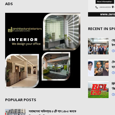
ADS
RECENT IN S
ব্
উপ
টেক
হচ
বি
‘ফি
POPULAR POSTS
সমাজসেবা অধিদপ্তর ৫২টি পদে ১৪৮৫ জনকে