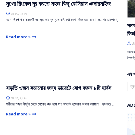
মুখের রিংকেল দূর করতে সহজ কিছু ফেসিয়াল এক্সারসাইজ
মে ১৩, ২০২৬
বয়স ত্রিশ পার করলেই আস্তে আস্তে মুখে বলিরেখা দেখা দিতে শুরু করে। চোখের চারপাশে,
সমা
…
বিজ্ঞ
Read more »
B
সমাজক
বিজ্ঞপ
এই ব
বাড়তি ওজন কমানোর জন্য ডায়েটে যোগ করুন ৮টি হার্বস
মে ১৩, ২০২৬
শরীরের ওজন কিছুটা বেড়ে গেলেই শুরু হয়ে যায় ডায়েট কন্ট্রোল অথবা ব্যায়াম। হুট করে …
AD
Read more »