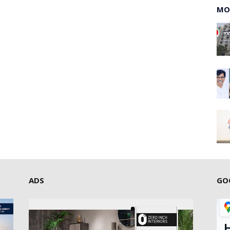
MO
ADS
GO