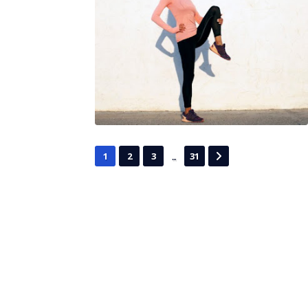
...
1
2
3
31