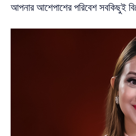
আপনার আশেপাশের পরিবেশ সবকিছুই বি