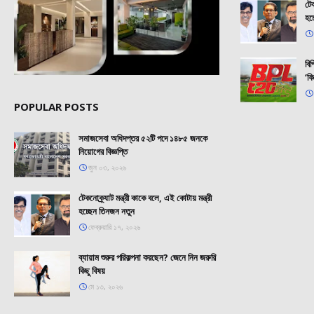
টেক
হচ
বি
‘ফি
POPULAR POSTS
সমাজসেবা অধিদপ্তর ৫২টি পদে ১৪৮৫ জনকে
নিয়োগের বিজ্ঞপ্তি
জুন ০৩, ২০২৬
টেকনোক্র্যাট মন্ত্রী কাকে বলে, এই কোটায় মন্ত্রী
হচ্ছেন তিনজন নতুন
ফেব্রুয়ারি ১৭, ২০২৬
ব্যায়াম শুরুর পরিকল্পনা করছেন? জেনে নিন জরুরি
কিছু বিষয়
মে ১৩, ২০২৬