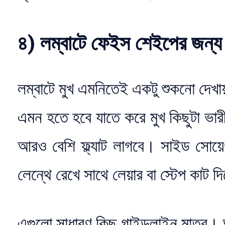
৪) লম্বাটে ফেইস শেইপের জন্য
লম্বাটে মুখ এমনিতেই একটু শুকনো দেখা
এমন হতে হবে যাতে করে মুখ কিছুটা ভা
আরও বেশি ফ্ল্যাট লাগবে। সাইড সোয়েপ
লেন্থে রেখে সাথে লেয়ার বা স্টেপ কাট দ
এগুলো সাধারণ কিছু গাইডলাইন মাত্র।