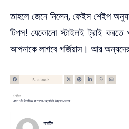
তাহলে জেনে নিলেন, ফেইস শেইপ অনুযায়ী
টিপস! যেকোনো স্টাইলই ট্রাই করতে প
আপনাকে লাগবে গর্জিয়াস। আর অন্যদ
Facebook
Twitt
পূর্বতন
er
এমন ৭টি লিপস্টিক যা পরলে চেহারাটাই উজ্জ্বল দেখায় !
নামহীন