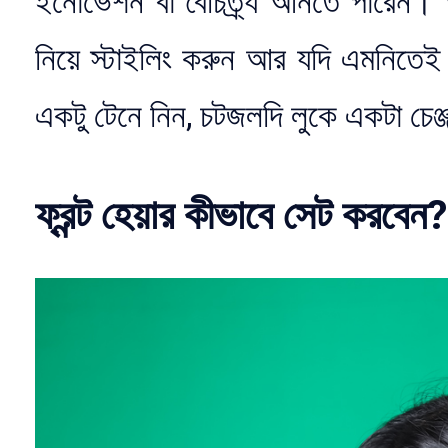
ইনোভেশন বা বৈচিত্র্য আনতে পারেন। আ
নিয়ে স্টাইলিং করুন আর যদি এমনিতে
একটু টেনে নিন, চটজলদি লুকে একটা চে
ফ্রন্ট হেয়ার কীভাবে সেট করব