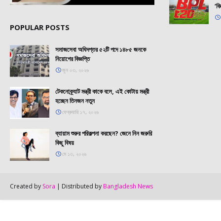
‘ফি
POPULAR POSTS
সমাজসেবা অধিদপ্তর ৫২টি পদে ১৪৮৫ জনকে
নিয়োগের বিজ্ঞপ্তি
জুন ০৩, ২০২৬
টেকনোক্র্যাট মন্ত্রী কাকে বলে, এই কোটায় মন্ত্রী
হচ্ছেন তিনজন নতুন
ফেব্রুয়ারি ১৭, ২০২৬
ব্যায়াম শুরুর পরিকল্পনা করছেন? জেনে নিন জরুরি
কিছু বিষয়
মে ১৩, ২০২৬
Created by
Sora
| Distributed by
Bangladesh News