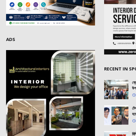
ADS
RECENT IN S
ব্
উপ
টেক
হচ
বি