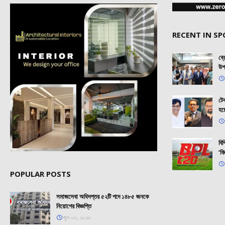
RECENT IN S
ব্
উপ
টেক
হচ
বি
‘ফি
POPULAR POSTS
সমাজসেবা অধিদপ্তর ৫২টি পদে ১৪৮৫ জনকে
নিয়োগের বিজ্ঞপ্তি
জুন ০৩, ২০২৬