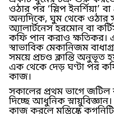
ওঠার পর ‘স্লিপ ইনর্শিয়া’ বা 
অন্যদিকে, ঘুম থেকে ওঠার স
অ্যালার্টনেস হরমোন বা কর্
কফি পান করাও ক্ষতিকর। 
স্বাভাবিক মেকানিজম বাধাগ্
সময়ে প্রচণ্ড ক্লান্তি অনুভূ
এক থেকে দেড় ঘণ্টা পর কফি
কাজ।
সকালের প্রথম ভাগে জটিল 
দিচ্ছে আধুনিক স্নায়ুবিজ্ঞা
কাজ করলে মস্তিষ্কে কগনিট