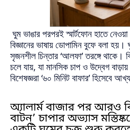
ঘুম ভাঙার পরপরই স্মার্টফোন হাতে নেওয়
বিজ্ঞানের ভাষায় ডোপামিন বুফে বলা হয়।
সৃজনশীল চিন্তার ‘আলফা’ তরঙ্গে থাকে। কি
চলে যায়, যা মানসিক চাপ ও উদ্বেগ বাড়া
বিশেষজ্ঞরা ‘৬০ মিনিট বাফার’ হিসেবে আখ
অ্যালার্ম বাজার পর আরও কি
বাটন’ চাপার অভ্যাস মস্তিষ্ক
একটি ঘুমের চক্র শুরু করতে