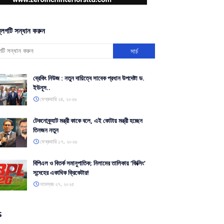
্লগটি সন্ধান করুন
ব্রেকিং নিউজ : নতুন দায়িত্বে সাবেক প্রধান উপদেষ্টা ড.
ইউনূস..
ফেব্রুয়ারি ২৪, ২০২৬
টেকনোক্র্যাট মন্ত্রী কাকে বলে, এই কোটায় মন্ত্রী হচ্ছেন
তিনজন নতুন
ফেব্রুয়ারি ১৭, ২০২৬
বিপিএল ও বিতর্ক সমানুপাতিক; নিলামের তালিকায় ‘ফিক্সিং’
সন্দেহের একাধিক ক্রিকেটার!
নভেম্বর ২৭, ২০২৫
S