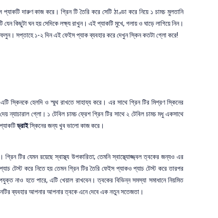
্যাকটি দারুণ কাজ করে। গ্রিন টি তৈরি করে সেটি ঠাণ্ডা করে নিয়ে ১ চামচ মুলতানি
টি যেন কিছুটা ঘন হয় সেদিকে লক্ষ্য রাখুন। এই প্যাকটি মুখে, গলায় ও ঘাড়ে লাগিয়ে নিন।
ুয়ে ফেলুন। সপ্তাহে ১-২ দিন এই ফেইস প্যাক ব্যবহার করে দেখুন স্কিন কতটা গ্লো করে!
এটি স্কিনকে হেলদি ও স্মুথ রাখতে সাহায্য করে। এর সাথে গ্রিন টির মিশ্রণ স্কিনের
 দেয় ন্যাচারাল গ্লো। ১ টেবিল চামচ ফ্রেশ গ্রিন টির সাথে ২ টেবিল চামচ মধু একসাথে
 প্যাকটি
ড্রাই
স্কিনের জন্য খুব ভালো কাজ করে।
ে। গ্রিন টির যেমন রয়েছে স্বাস্থ্য উপকারিতা; তেমনি স্বাস্থ্যোজ্জ্বল ত্বকের জন্যও এর
্যাচ টেস্ট করে নিতে হয় তেমন গ্রিন টির তৈরি ফেইস প্যাকও প্যাচ টেস্ট করে তারপর
ুক্ত নাও হতে পারে, এটি খেয়াল রাখবেন। ত্বকের বিভিন্ন সমস্যা সমাধানে নিয়মিত
পাদানটির ব্যবহার আপনার আপনার ত্বকে এনে দেবে এক নতুন সতেজতা।