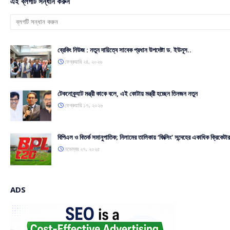
এই ব্লগটি সন্ধান করুন
ব্রেকিং নিউজ : নতুন দায়িত্বে সাবেক প্রধান উপদেষ্টা ড. ইউনূস..
ফেব্রুয়ারি ২৪, ২০২৬
টেকনোক্র্যাট মন্ত্রী কাকে বলে, এই কোটায় মন্ত্রী হচ্ছেন তিনজন নতুন
ফেব্রুয়ারি ১৭, ২০২৬
বিপিএল ও বিতর্ক সমানুপাতিক; নিলামের তালিকায় ‘ফিক্সিং’ সন্দেহের একাধিক ক্রিকেটার
নভেম্বর ২৭, ২০২৫
ADS