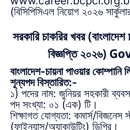
www.career.bcpcl.org.bd ও
(বিসিপিসিএল নিয়োগ ২০২৬ সার্কুলা
সরকারি চাকরির খবর (বাংলাদেশ চ
বিজ্ঞপ্তি ২০২৬) 
বাংলাদেশ-চায়না পাওয়ার কোম্পানি
শূন্যপদ বিস্তারিত:-
১) পদের নাম: জুনিয়র সহকারী ব্যবস্
পদ সংখ্যা: ০১ (এক) টি।
শিক্ষাগত যোগ্যতা: কমার্স/বিজনেস স
(ফাইন্যান্স/অ্যাকাউন্টিং) ডিগ্রি।