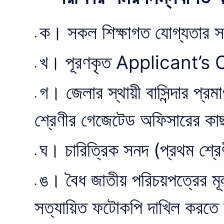
ক। সকল শিক্ষাগত যোগ্যতার সন
খ। পূরণকৃত Applicant’s C
গ। জেলার স্থায়ী বাসিন্দার প্
শ্রেণীর গেজেটেড অফিসারের কা
ঘ। চারিত্রিক সনদ (প্রথম শ্র
ঙ। বৈধ জাতীয় পরিচয়পত্রের মূ
সত্যায়িত ফটোকপি দাখিল করতে 