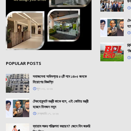
উপ
টেক
হচ
বি
‘ফি
POPULAR POSTS
সমাজসেবা অধিদপ্তর ৫২টি পদে ১৪৮৫ জনকে
নিয়োগের বিজ্ঞপ্তি
জুন ০৩, ২০২৬
টেকনোক্র্যাট মন্ত্রী কাকে বলে, এই কোটায় মন্ত্রী
হচ্ছেন তিনজন নতুন
ফেব্রুয়ারি ১৭, ২০২৬
ব্যায়াম শুরুর পরিকল্পনা করছেন? জেনে নিন জরুরি