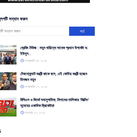
্লগটি সন্ধান করুন
ব্রেকিং নিউজ : নতুন দায়িত্বে সাবেক প্রধান উপদেষ্টা ড.
ইউনূস..
ফেব্রুয়ারি ২৪, ২০২৬
টেকনোক্র্যাট মন্ত্রী কাকে বলে, এই কোটায় মন্ত্রী হচ্ছেন
তিনজন নতুন
ফেব্রুয়ারি ১৭, ২০২৬
বিপিএল ও বিতর্ক সমানুপাতিক; নিলামের তালিকায় ‘ফিক্সিং’
সন্দেহের একাধিক ক্রিকেটার!
নভেম্বর ২৭, ২০২৫
S