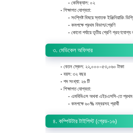
কেমিক্যাল: ০২
শিক্ষাগত যোগ্যতা:
সংশ্লিষ্ট বিষয়ে স্নাতক ইঞ্জিনিয়ারিং ডিগ্র
কমপক্ষে প্রথম বিভাগ/শ্রেণি
কোনো পর্যায়ে তৃতীয় শ্রেণি গ্রহণযোগ্য 
৩. মেডিকেল অফিসার
বেতন স্কেল: ২২,০০০–৫৩,০৬০ টাকা
বয়স: ৩২ বছর
পদ সংখ্যা: ২৬ টি
শিক্ষাগত যোগ্যতা:
এমবিবিএস অথবা এইচএসসি-তে প্রথম
কমপক্ষে ৬০% নম্বরসহ প্রার্থী
৪. কম্পিউটার টাইপিস্ট (গ্রেড-১৬)