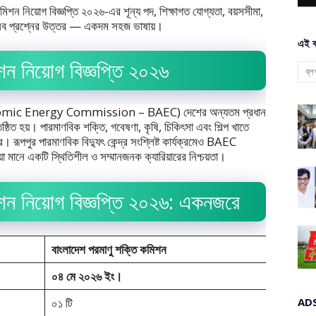
শন নিয়োগ বিজ্ঞপ্তি ২০২৬-এর শূন্য পদ, শিক্ষাগত যোগ্যতা, বয়সসীমা,
 সব প্রশ্নের উত্তর — একদম সহজ ভাষায়।
এই ব
শন নিয়োগ বিজ্ঞপ্তি ২০২৬
Atomic Energy Commission – BAEC) দেশের অন্যতম প্রধান
িষ্ঠিত হয়। পারমাণবিক শক্তি, গবেষণা, কৃষি, চিকিৎসা এবং শিল্প খাতে
পপুর পারমাণবিক বিদ্যুৎ কেন্দ্র সংশ্লিষ্ট কার্যক্রমেও BAEC
়া মানে একটি স্থিতিশীল ও সম্মানজনক ক্যারিয়ারের নিশ্চয়তা।
শন নিয়োগ বিজ্ঞপ্তি ২০২৬: একনজরে
বাংলাদেশ পরমাণু শক্তি কমিশন
০৪ মে ২০২৬ ইং।
০১ টি
AD