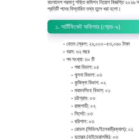
বাংলাদেশ পরমাণু শক্তি কমিশন নিয়োগ বিজ্ঞপ্তি ২০২৬ 
প্রতিটি পদের বিস্তারিত তথ্য তুলে ধরা হলো।
১. সার্টিফিকেট অফিসার (গ্রেড-৯)
বেতন স্কেল: ২২,০০০–৫৩,০৬০ টাকা
বয়স: ৩২ বছর
পদ সংখ্যা: ৩০ টি
পদ্মা বিভাগ: ০৫
খুলনা বিভাগ: ০৩
কুমিল্লা বিভাগ: ০২
ময়মনসিংহ বিভাগ: ০১
চট্টগ্রাম: ০৩
রাজশাহী: ০২
সিলেট: ০৩
বরিশাল: ০৩
রোডস (সিভিল/ইলেকট্রিক্যাল): ০১
ভূতত্ত্ব (হাইড্রোলজি): ০৩