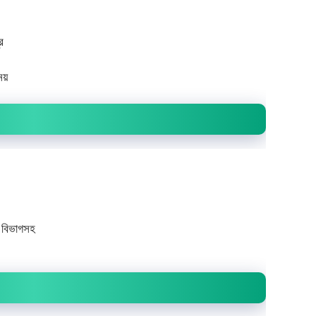
ি
নয়
 বিভাগসহ