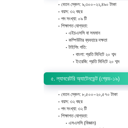
বেতন স্কেল: ৯,৩০০–২২,৪৯০ টাকা
বয়স: ৩২ বছর
পদ সংখ্যা: ০৯ টি
শিক্ষাগত যোগ্যতা:
এইচএসসি বা সমমান
কম্পিউটার ব্যবহারে দক্ষতা
টাইপিং গতি:
বাংলা: প্রতি মিনিটে ২০ শব্দ
ইংরেজি: প্রতি মিনিটে ২০ শব্দ
৫. ল্যাবরেটরি অ্যাটেনডেন্ট (গ্রেড-১৯)
বেতন স্কেল: ৮,৫০০–২০,৫৭০ টাকা
বয়স: ৩২ বছর
পদ সংখ্যা: ৩২ টি
শিক্ষাগত যোগ্যতা:
এসএসসি (বিজ্ঞান)