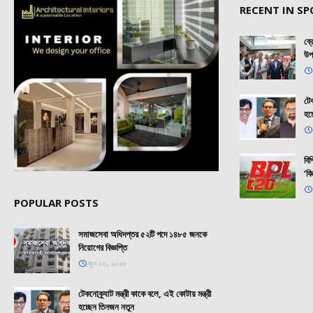
RECENT IN S
ব্
উপ
টেক
হচ
বি
‘ফি
POPULAR POSTS
সমাজসেবা অধিদপ্তর ৫২টি পদে ১৪৮৫ জনকে
নিয়োগের বিজ্ঞপ্তি
জুন ০৩, ২০২৬
টেকনোক্র্যাট মন্ত্রী কাকে বলে, এই কোটায় মন্ত্রী
হচ্ছেন তিনজন নতুন