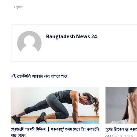
পূর্বতন
er
Bangladesh News 24
এই পোস্টগুলি আপনার ভাল লাগতে পারে
প্রেগনেন্সি পরবর্তী ফিটনেস | গুরুত্বপূর্ণ তথ্য জেনে নিন এক্সপার্টের
মুখের রিংকেল দূর করত
কাছ থেকে!
May 13, 2026