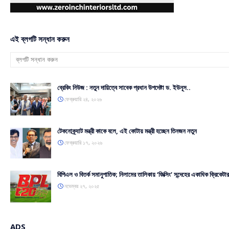
এই ব্লগটি সন্ধান করুন
ব্রেকিং নিউজ : নতুন দায়িত্বে সাবেক প্রধান উপদেষ্টা ড. ইউনূস..
ফেব্রুয়ারি ২৪, ২০২৬
টেকনোক্র্যাট মন্ত্রী কাকে বলে, এই কোটায় মন্ত্রী হচ্ছেন তিনজন নতুন
ফেব্রুয়ারি ১৭, ২০২৬
বিপিএল ও বিতর্ক সমানুপাতিক; নিলামের তালিকায় ‘ফিক্সিং’ সন্দেহের একাধিক ক্রিকেটার
নভেম্বর ২৭, ২০২৫
ADS