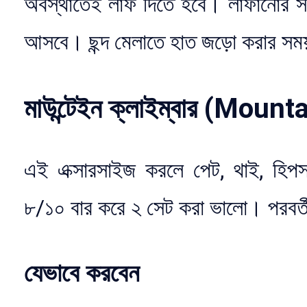
অবস্থাতেই লাফ দিতে হবে। লাফানোর সম
আসবে। ছন্দ মেলাতে হাত জড়ো করার সম
মাউন্টেইন ক্লাইম্বার (Moun
এই এক্সারসাইজ করলে পেট, থাই, হিপস
৮/১০ বার করে ২ সেট করা ভালো। পরবর্
যেভাবে করবেন