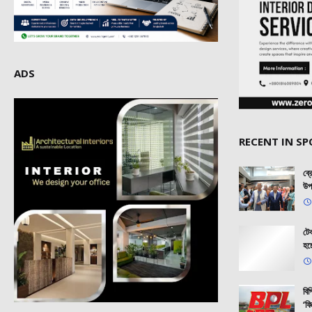
ADS
RECENT IN S
ব্
উপ
টেক
হচ
বি
‘ফি