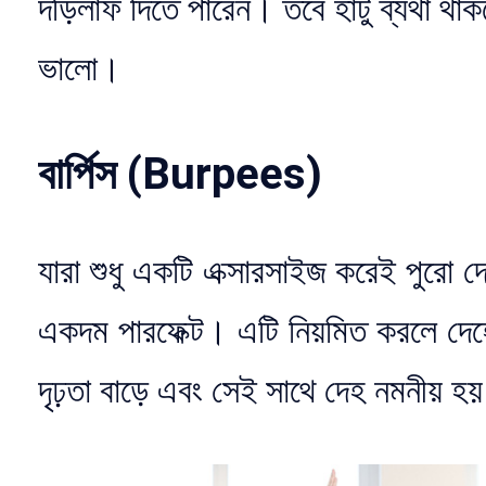
দড়িলাফ দিতে পারেন। তবে হাঁটু ব্যথা থ
ভালো।
বার্পিস (Burpees)
যারা শুধু একটি এক্সারসাইজ করেই পুরো 
একদম পারফেক্ট। এটি নিয়মিত করলে দেহে 
দৃঢ়তা বাড়ে এবং সেই সাথে দেহ নমনীয় 