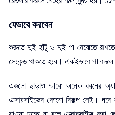
রেগুলার করলে দেহের গঠন সুন্দর হয়। ১
যেভাবে করবেন
শুরুতে দুই হাঁটু ও দুই পা মেঝেতে রা
সেকেন্ড থাকতে হবে। একইভাবে পা বদল
এগুলো ছাড়াও আরো অনেক ধরনের অ্যা
এক্সারসাইজের কোনো বিকল্প নেই। ঘরে
যাওয়া হচ্ছে না বলে এক্সারসাইজ করা ছ