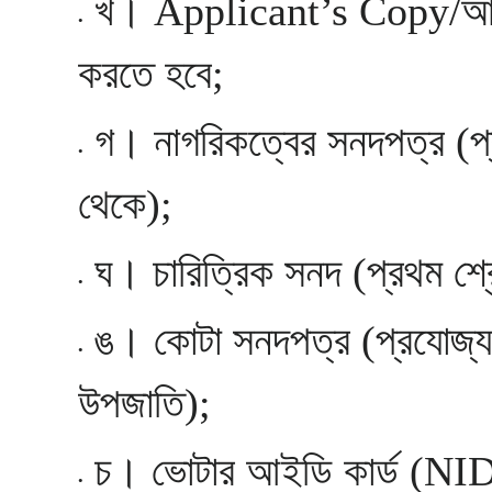
খ। Applicant’s Copy/আবে
করতে হবে;
গ। নাগরিকত্বের সনদপত্র (প
থেকে);
ঘ। চারিত্রিক সনদ (প্রথম শ্
ঙ। কোটা সনদপত্র (প্রযোজ্য ক্
উপজাতি);
চ। ভোটার আইডি কার্ড (NID)