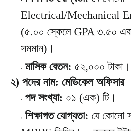
Electrical/Mechanical Engi
(৫.০০ স্কেলে GPA ৩.৫০ এব
সমমান)।
মাসিক বেতন:
৫২,০০০ টাকা।
২) পদের নাম: মেডিকেল অফিসার
পদ সংখ্যা:
০১ (এক) টি।
শিক্ষাগত যোগ্যতা:
যে কোনো স্