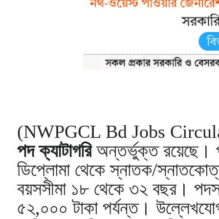
(NWPGCL Bd Jobs Circular 2
পদ ক্যাটাগরি
অন্তর্ভুক্ত রয়েছে। প
ডিপ্লোমা থেকে স্নাতক/স্নাতকোত্তর
বয়সসীমা ১৮ থেকে ৩২ বছর। পদস
৫২,০০০ টাকা পর্যন্ত। উল্লেখযোগ্য 