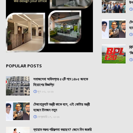
উপ
টেক
হচ
বি
‘ফি
POPULAR POSTS
সমাজসেবা অধিদপ্তর ৫২টি পদে ১৪৮৫ জনকে
নিয়োগের বিজ্ঞপ্তি
জুন ০৩, ২০২৬
টেকনোক্র্যাট মন্ত্রী কাকে বলে, এই কোটায় মন্ত্রী
হচ্ছেন তিনজন নতুন
ফেব্রুয়ারি ১৭, ২০২৬
ব্যায়াম শুরুর পরিকল্পনা করছেন? জেনে নিন জরুরি