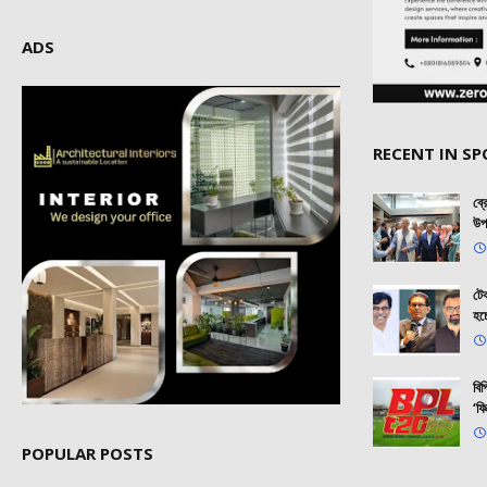
ADS
RECENT IN S
ব্
উপ
টেক
হচ
বি
‘ফি
POPULAR POSTS