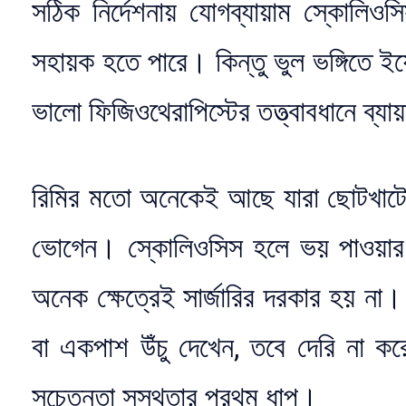
সঠিক নির্দেশনায় যোগব্যায়াম স্কোলিও
সহায়ক হতে পারে। কিন্তু ভুল ভঙ্গিতে 
ভালো ফিজিওথেরাপিস্টের তত্ত্বাবধানে ব্য
রিমির মতো অনেকেই আছে যারা ছোটখাটো
ভোগেন। স্কোলিওসিস হলে ভয় পাওয়ার ক
অনেক ক্ষেত্রেই সার্জারির দরকার হয় না
বা একপাশ উঁচু দেখেন, তবে দেরি না ক
সচেতনতা সুস্থতার প্রথম ধাপ।