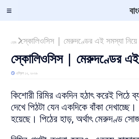
বা
স্কোলিওসিস | মেরুদণ্ডের এই সমস্যা নিয়ে
হোম
স্কোলিওসিস | মেরুদণ্ডের এই
এপ্রিল ১২, ২০২৬
কিশোরী রিমির একদিন হঠাৎ করেই পিঠে 
দেখে পিঠটা যেন একদিকে বাঁকা দেখাচ্ছে
হয়েছে। পিঠের হাড়, অর্থাৎ মেরুদণ্ড সোজ