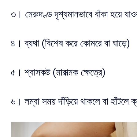
৩। মেরুদণ্ড দৃশ্যমানভাবে বাঁকা হয়ে যাও
৪। ব্যথা (বিশেষ করে কোমরে বা ঘাড়ে)
৫। শ্বাসকষ্ট (মারাত্মক ক্ষেত্রে)
৬। লম্বা সময় দাঁড়িয়ে থাকলে বা হাঁটলে ক