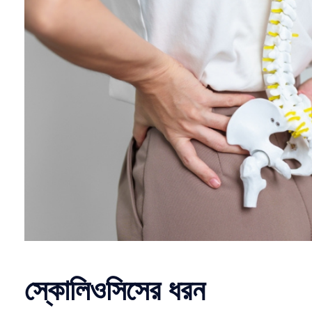
স্কোলিওসিসের ধরন