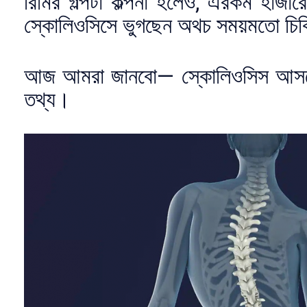
রিমির গল্পটা কল্পনা হলেও, এরকম হাজার
স্কোলিওসিসে ভুগছেন অথচ সময়মতো চিক
আজ আমরা জানবো— স্কোলিওসিস আসলে ক
তথ্য।