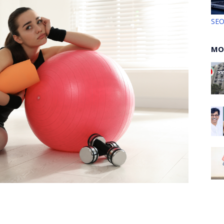
SE
MO