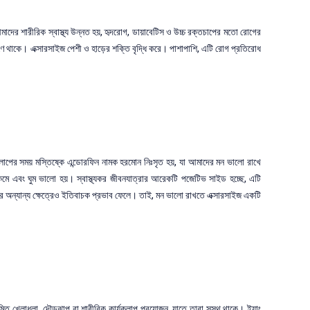
াদের শারীরিক স্বাস্থ্য উন্নত হয়, হৃদরোগ, ডায়াবেটিস ও উচ্চ রক্তচাপের মতো রোগের
রণে থাকে। এক্সারসাইজ পেশী ও হাড়ের শক্তি বৃদ্ধি করে। পাশাপাশি, এটি রোগ প্রতিরোধ
কার্যকলাপের সময় মস্তিষ্কে এন্ডোরফিন নামক হরমোন নিঃসৃত হয়, যা আমাদের মন ভালো রাখে
 কমে এবং ঘুম ভালো হয়। স্বাস্থ্যকর জীবনযাত্রার আরেকটি পজেটিভ সাইড হচ্ছে, এটি
নের অন্যান্য ক্ষেত্রেও ইতিবাচক প্রভাব ফেলে। তাই, মন ভালো রাখতে এক্সারসাইজ একটি
িত খেলাধুলা, দৌড়ঝাপ বা শারীরিক কার্যকলাপ প্রয়োজন, যাতে তারা সুস্থ থাকে। ইয়াং