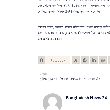
জেনারেশনের জন্য জিম, সুইমিং বা রেসিং ভালো। বয়স্কদের জন্য হাল
সে বিষয়ে একজন ফিটনেস ইন্সট্র্যাকটরের সাথে কথা বলে নিন।
সবশেষে বলবো, অলসতা কাটিয়ে উঠতে হলে প্রথমে উদ্দেশ্য নির্ধার
এক্সারসাইজ শুরু করার জন্য আজ থেকেই পদক্ষেপ নিন। আপনার শ
করে আজই শুরু করুন।
Facebook
Twitt
পূর্বতন
er
গ্রীষ্মের প্রচন্ড গরমে শিশুর যত্ন ও খাদ্যতালিকা কেমন হওয়া উচিত ?
Bangladesh News 24