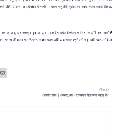
কা হাঁটা, ইয়োগা ও স্ট্রেচিং উপকারী। বয়স অনুযায়ী ব্যায়ামের ধরন কেমন হওয়া উচিত,
ণ করতে হবে, এর গুরুত্ব বুঝতে হবে। ব্রেইন তখন সিগন্যাল দিবে যে এটি করা জরুরি!
রীর,
মন
ও জীবনের মান উন্নত করার জন্য এটি এক গুরুত্বপূর্ণ স্টেপ। তাই আর দেরি না
নবীনতর
স্কোলিওসিস | মেরুদণ্ডের এই সমস্যা নিয়ে জানা আছে কি?